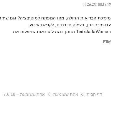
00:56:23
08.12.19
מערכת הבריאות החולה, מהו המפתח למוטיבציה? וגם שיחה
עם מירב כהן, פעילה חברתית, לקראת אירוע
TedxJaffaWomen הנותן במה להרצאות שמעלות את
המודעות לצורך בשוויון הזדמנויות בחברה
אודיו
דף הבית
אחת ששומעת
אחת ששומעת – 7.6.18