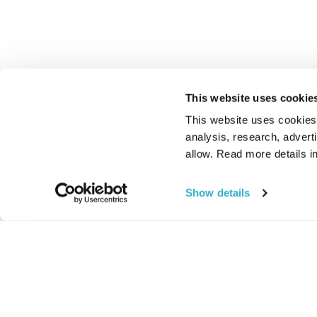
This website uses cookie
This website uses cookies t
analysis, research, advert
allow. Read more details in
Show details