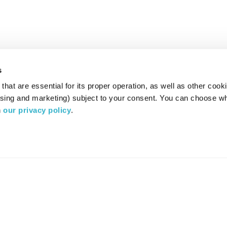
s
hat are essential for its proper operation, as well as other cooki
ising and marketing) subject to your consent. You can choose wh
 
our privacy policy
.
רדיו מהות החיים משדר ב:
ערוץ 87
YES
סלקום
TV
TUNE IN