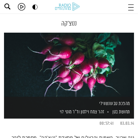
ננוצ'קה
מהפכת טבעונשווילי
תחושת בטן
זהר צמח וילסון
וד"ר מוטי לוי
00:57:41
03.03.14
ננה שרייר, השפית והבעלים של מסעדת "ננוצ'קה", מספרת לזהר