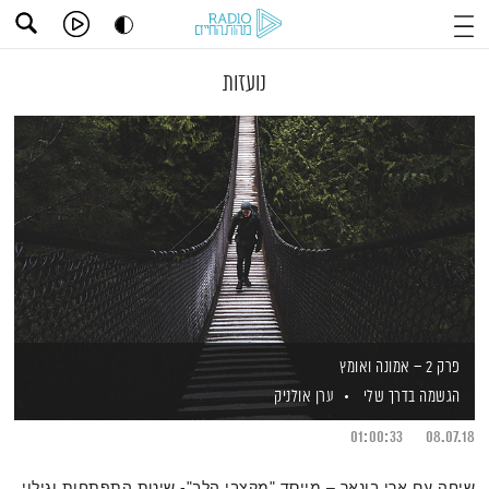
נועזות
פרק 2 – אמונה ואומץ
הגשמה בדרך שלי
ערן אולניק
01:00:33
08.07.18
שיחה עם ארי בונאר – מייסד "מקצבי הלב"- שיטת התפתחות וגילוי