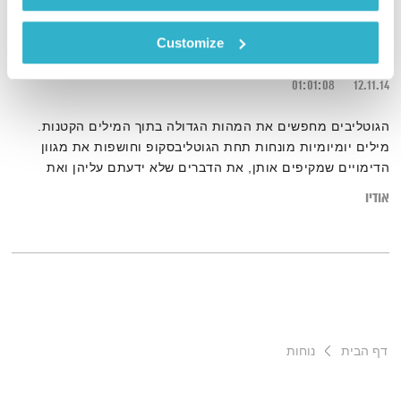
כסא
Customize
הגוטליבים
אורי גוטליב
ויריב גוטליב
01:01:08
12.11.14
הגוטליבים מחפשים את המהות הגדולה בתוך המילים הקטנות.
מילים יומיומיות מונחות תחת הגוטליבסקופ וחושפות את מגוון
הדימויים שמקיפים אותן, את הדברים שלא ידעתם עליהן ואת
השירים שנכתבו איתן או עליהן.והפעם – "כסא".
אודיו
דף הבית
נוחות