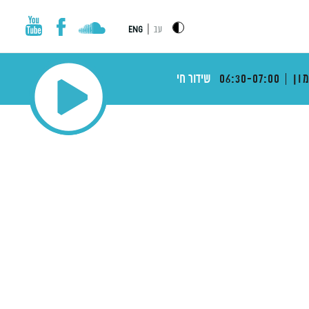
|
עב
ENG
ון
06:30-07:00
שידור חי