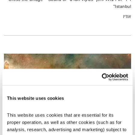
Istanbul"
אודיו
This website uses cookies
This website uses cookies that are essential for its 
proper operation, as well as other cookies (such as for 
פאהד אבו איזי
analysis, research, advertising and marketing) subject to 
השעה המיוחדת
אסי זיגדון