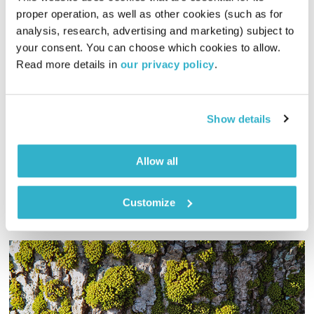
proper operation, as well as other cookies (such as for 
analysis, research, advertising and marketing) subject to 
ערכי הליבה: כולנו אחד
your consent. You can choose which cookies to allow. 
שיר לשירה
הדס גלעד
Read more details in 
our privacy policy
.
01:00:56
04.08.16
הדס גלעד בסדרת תכניות מיוחדת בעקבות ערכי הליבה של מהות
Show details
החיים, כאשר כל פרק עוסק בערך אחר. הפעם: כולנו אחד.
אודיו
Allow all
Customize