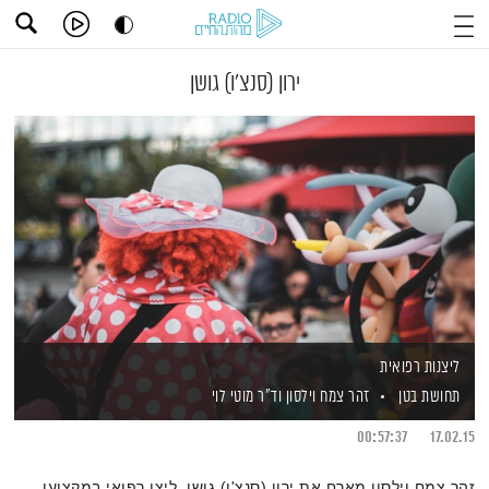
ירון (סנצ'ו) גושן
ליצנות רפואית
תחושת בטן
זהר צמח וילסון
וד"ר מוטי לוי
00:57:37
17.02.15
זהר צמח וילסון מארח את ירון (סנצ'ו) גושן, ליצן רפואי במקצועו,