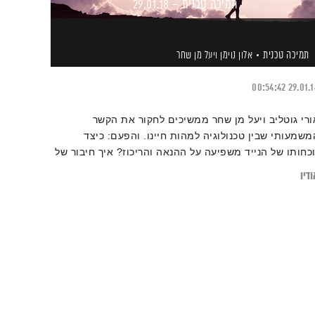
תמיכה טכנית – 29.01.18
תמיכה טכנית
אלון נוימן
ויעל מן שחר
00:54:42
29.01.
ורי גוטליב ויעל מן שחר ממשיכים לחקור את הקשר
משמעותי שבין טכנולוגיה למהות חיינו. והפעם: כיצד
וכחותו של הנייד משפיעה על ההנאה והריכוז? איך חיבור של
ני נוער לטכנולוגיה קשור לרגשות שלהם? וגם! ירון ברובינסקי
דיו
ונה על השאלון הפסיכו-דיגיטלי ויחשוף את הרגלי הדיגיטל
נסתרים שלו