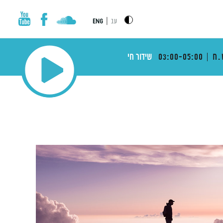
|
עב
ENG
.ח
03:00-05:00
שידור חי