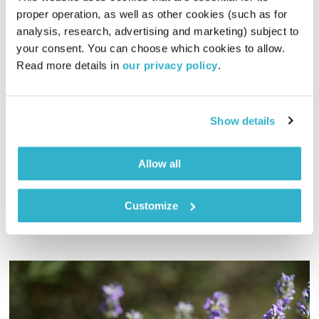
proper operation, as well as other cookies (such as for 
analysis, research, advertising and marketing) subject to 
your consent. You can choose which cookies to allow. 
אהבה
Read more details in 
our privacy policy
.
01:55:45
07.08.17
ארקדי דוכין ועמית שלו מגישים שעתיים של מוזיקה ושיחות בראי
Show details
הקבלה. והפעם – ספיישל אהבה לרגל ט"ו באב עם אורח מיוחד
באולפן: ירמי קפלן
Allow all
אודיו
Customize