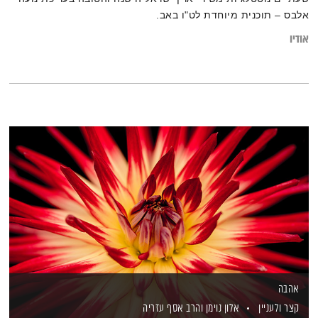
אלבס – תוכנית מיוחדת לט"ו באב.
אודיו
אהבה
קצר ולעניין
אלון נוימן
והרב אסף עזריה