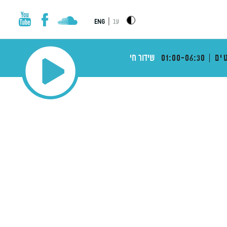
|
עב
ENG
ים
01:00-06:30
שידור חי