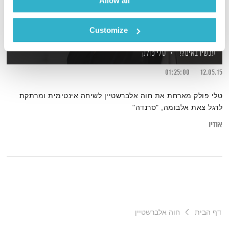
Allow all
Customize
חוה אלברשטיין
עכשיו באים?!
טלי פולק
01:25:00
12.05.15
טלי פולק מארחת את חוה אלברשטיין לשיחה אינטימית ומרתקת
לרגל צאת אלבומה, "סרנדה"
אודיו
דף הבית
חוה אלברשטיין