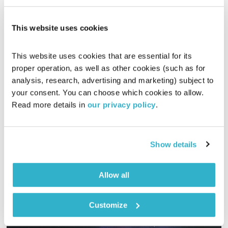
This website uses cookies
This website uses cookies that are essential for its 
פורים
proper operation, as well as other cookies (such as for 
מהות החגים
הרב אור זהר
analysis, research, advertising and marketing) subject to 
your consent. You can choose which cookies to allow. 
00:03:36
20.05.15
Read more details in 
our privacy policy
.
מחשבה לפורים, עם הרב אור זוהר.
אודיו
Show details
Allow all
Customize