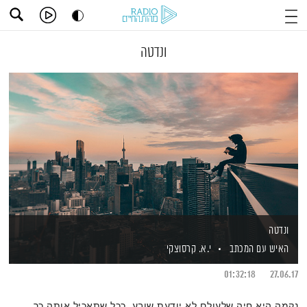
ונדטה
ונדטה
האיש עם המכתב
י.א. קרסוצקי
01:32:18
27.06.17
נקמה היא חיה שלעולם לא יודעת שובע, ככל שתאכיל אותה כך