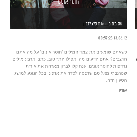
חוסר אונים
אסימונים
ענת קלו לברון
00:57:23
13.06.12
כשאתם שומעים את צמד המילים 'חוסר אונים' על מה אתם
חושבים? אתם יודעים מה, אפילו יותר טוב, כתבו ארבע מילים
נרדפות לחוסר אונים. ענת קלו לברון מארחת את אורית
שטרנברג מאל סם שתנסה לסדר את אוזנינו בכל הנוגע למושג
הטעון הזה.
אודיו