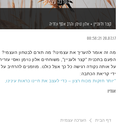
הערכה עצמית
קצר ולעניין
אלון נוימן
והרב אסף עזריה
00:58:21
20.07.17
מה זה אומר להעריך את עצמינו? מה תורם לבטחון העצמי?
הפעם בתכנית "קצר ולעניין", משוחחים אלון נוימן ואסי עזריה
על אותה נקודה רגישה כל כך אצל כולנו. מוזמנים להרחיב על
ידי קריאת הכתבה:
"יותר חזקות מכוח רצון – כדי לעצב את חיינו כראות עינינו,
כדאי להתחיל באמונות היסוד"
אודיו
דף הבית
הערכה עצמית