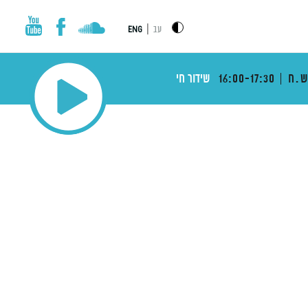
|
עב
ENG
ש.ח
16:00-17:30
שידור חי