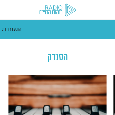
התעוררות 
הסנדק