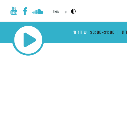
|
עב
ENG
דת
20:00-21:00
שידור חי