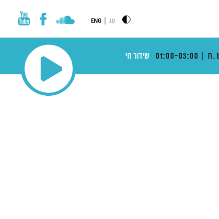
|
עב
ENG
.ח
01:00-03:00
שידור חי