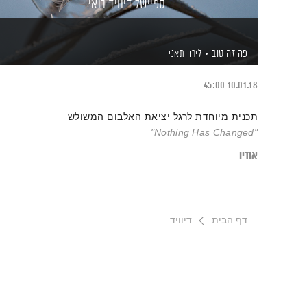
ספיישל דיוויד בואי
פה זה טוב
לירון תאני
45:00
10.01.18
תכנית מיוחדת לרגל יציאת האלבום המשולש
"Nothing Has Changed"
אודיו
דף הבית
דיוויד