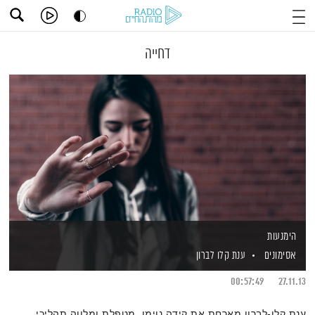
דחייה
הימנעות
אסימונים
ענת קלו לברון
00:57:49
27.11.13
ענת קלו-לברון מארחת את קידה נוימן, מטפלת ומלווה תהליכי