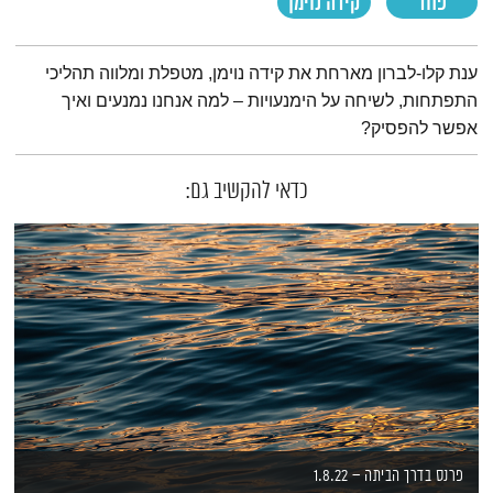
פחד
קידה נוימן
תמצית הפודקאסט
ענת קלו-לברון מארחת את קידה נוימן, מטפלת ומלווה תהליכי
התפתחות, לשיחה על הימנעויות – למה אנחנו נמנעים ואיך
אפשר להפסיק?
כדאי להקשיב גם:
פרנס בדרך הביתה – 1.8.22