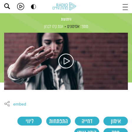
הימנעות
מתוך:
אסימונים
ענת קלו לברון
embed
אימון
דחייה
התפתחות
ליווי