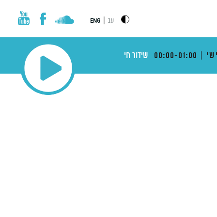
|
עב
ENG
שי
00:00-01:00
שידור חי