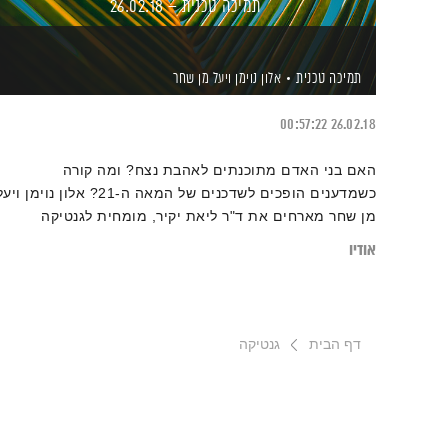
תמיכה טכנית – 26.02.18
תמיכה טכנית
אלון נוימן
ויעל מן שחר
00:57:22
26.02.18
האם בני האדם מתוכנתים לאהבת נצח? ומה קורה
כשמדענים הופכים לשדכנים של המאה ה-21? אלון נוימן וי
מן שחר מארחים את ד"ר ליאת יקיר, מומחית לגנטיקה
מולקולרית וחוקרת רגשות, המספקת הצצה אל עולם הזוגיות
אודיו
בעידן הטכנולוגיה והגירויים המהירים
דף הבית
גנטיקה