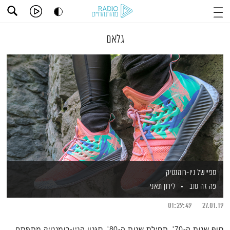
גלאם
ספיישל ניו-רומנטיק
פה זה טוב
לירון תאני
01:29:49
27.01.19
סוף שנות ה-70', תחילת שנות ה-80', סגנון הניו-רומנטיק מתפתח