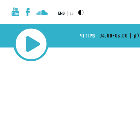
|
עב
ENG
לק
04:00-06:00
שידור חי