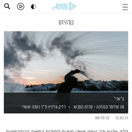
בןדהיזם
ה"אני"
מה שלימד הבודהה - סדרת המבוא
דליק ווליניץ
וד"ר נעמה אושרי
00:59:32
13.02.15
דליק ווליניץ ודר' נעמה אושרי חוזרים ליסודות המשנה הבודהיסטית,