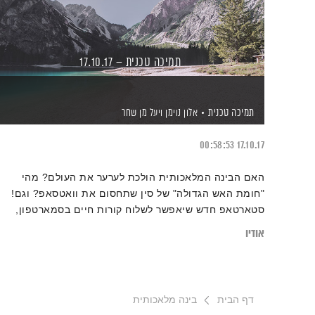
תמיכה טכנית – 17.10.17
תמיכה טכנית
אלון נוימן
ויעל מן שחר
00:58:53
17.10.17
האם הבינה המלאכותית הולכת לערער את העולם? מהי
"חומת האש הגדולה" של סין שתחסום את וואטסאפ? וגם!
סטארטאפ חדש שיאפשר לשלוח קורות חיים בסמארטפון,
נתוני שימוש טריים היישר מאוניברסיטת קיימברידג', ושיחה
אודיו
מרתקת עם איש הדיגיטל האחד והיחיד – פרדריק בלסן
דף הבית
בינה מלאכותית