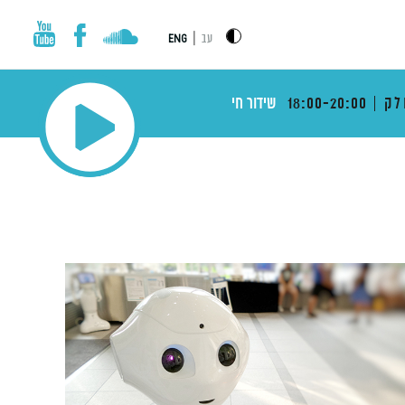
|
עב
ENG
לק
18:00-20:00
שידור חי