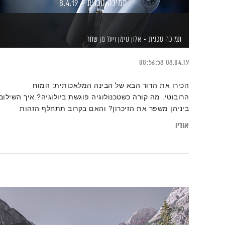
תמיכה טכנית – 8.4.19
תמיכה טכנית
אלון נוימן
ויעל מן שחר
00:56:58
08.04.19
הכירו את הדור הבא של הבינה המלאכותית: המוח
הרובוטי. מה קורה כשטכנולוגיה פוגשת ביולוגיה? איך השילוב
ביניהן משפר את הזיכרון? והאם בקרוב תתחלף הזהות
האנושית בזהות מהונדסת? ד"ר רועי תירוש, חוקר מוח ויועץ
אודיו
רפואי לחברות ביוטכנולוגיות, מתארח בתמיכה טכנית לשיחה
עתידנית על חידושים בעולם הביו טק ועל המהפכה שבדרך