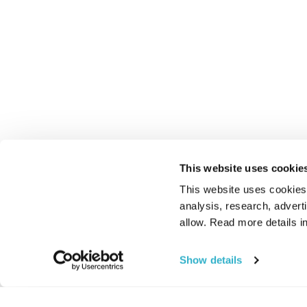
This website uses cookie
This website uses cookies t
analysis, research, advert
allow. Read more details in
Show details