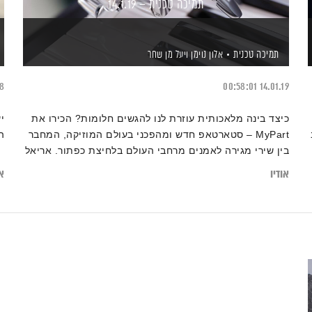
תמיכה טכנית – 14.1.19
תמיכה טכנית
אלון נוימן
ויעל מן שחר
18
00:58:01
14.01.19
כיצד בינה מלאכותית עוזרת לנו להגשים חלומות? הכירו את
י
MyPart – סטארטאפ חדש ומהפכני בעולם המוזיקה, המחבר
ה
בין שירי מגירה לאמנים מרחבי העולם בלחיצת כפתור. אריאל
גדילוב, אחד ממייסדי MyPart, יתארח היום בתכנית "תמיכה
אודיו
או
טכנית" ויספר לאלון נוימן ויעל מן שחר איך רותמים
אלגוריתמים מחושבים של בינה מלאכותית לעולם שכולו רגש
ויצירה