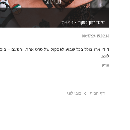
בובי לונג
לצלול לתוך פסקול
דידי ארז
00:57:24
15.02.16
דידי ארז צולל בכל שבוע לפסקול של סרט אחר, והפעם – בובי
לונג.
אודיו
דף הבית
בובי לונג