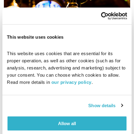
This website uses cookies
רוח על המים – 2.2.19
This website uses cookies that are essential for its 
רוח על המים
רובן להב
proper operation, as well as other cookies (such as for 
analysis, research, advertising and marketing) subject to 
02:00:33
02.02.19
your consent. You can choose which cookies to allow. 
Read more details in 
our privacy policy
.
רובן להב מנגן רשימת השמעה אוריינטאלית חוצת יבשות וימים
הנוגעת במגוון רחב וצבעוני של מדינות וסגנונות מוזיקליים מהמזרח
התיכון ועד לארץ האש
Show details
אודיו
Allow all