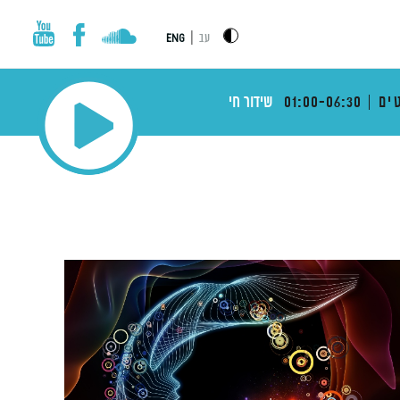
|
עב
ENG
ים
01:00-06:30
שידור חי