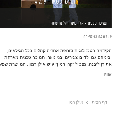
תמיכה טכנית – 4.2.19
תמיכה טכנית
אלון נוימן
ויעל מן שחר
00:57:13
04.02.19
הקידמה הטכנולוגית סוחפת אחריה קהלים בכל הגילאים,
וביניהם גם ילדים צעירים ובני נוער. תמיכה טכנית מארחת
את רן ליבנה, מנכ"ל "קרן רמון" ע"ש אילן רמון, המייצרת שפע
של פעילויות מסקרנות בתחום הטכנולוגיה החדשה, המדע
אודיו
והחלל, ומעודדת יזמות חברתית ותעוזה פורצת דרך
דף הבית
אילן רמון