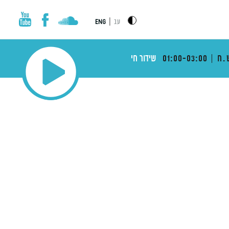
|
עב
ENG
.ח
01:00-03:00
שידור חי