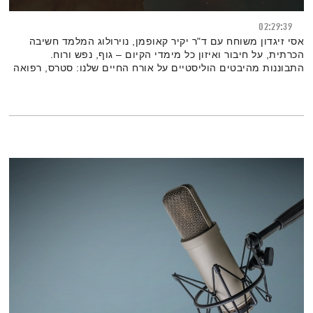
02:29:39
אסי זיגדון משוחח עם ד"ר יקיר קאופמן, נוירולוג המלמד חשיבה
הכרתית, על חיבור ואיזון כל מימדי הקיום – גוף, נפש ורוח.
התבוננות מהיבטים הוליסטיים על אורח החיים שלנו: סטרס, רפואה
מונעת, בריאות של יומיום, תודעה, חיבורים בין מזרח ומערב ועוד.