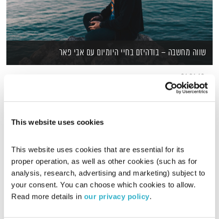
שווה מחשבה – בודהיזם בחיי היומיום עם אבי פאר
01:01:48
ממייסדי אתר "בודהיזם בישראל", "כתב העת הבודהיסטי" המקוון
ומפגשי "שבילים רבים דהרמה אחת". מעביר הרצאות וקורסים,
מנחה קבוצות תרגול ולימוד שבועיות פתוחות וריטריטים במסגרות
שונות כחלק ממחויבותו לדרך הבודהיסטית ורואה בכך זכות גדולה.
This website uses cookies
אבי מלמד בודהיזם כגישה רכה ואנושית לחיים, תוך מתן דגש על
ההיבטים המעשיים של "כאן ועכשיו". הוא מציע כלים לבדיקה
אישית והרהור ואינו רואה בבודהיזם דוקטרינה קשיחה "כזה ראה
This website uses cookies that are essential for its 
וקדש".
proper operation, as well as other cookies (such as for 
analysis, research, advertising and marketing) subject to 
your consent. You can choose which cookies to allow. 
Read more details in 
our privacy policy
.