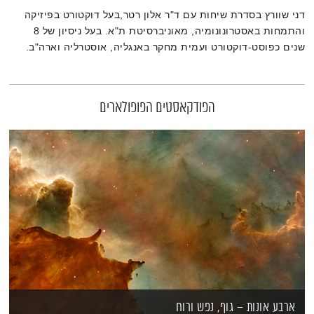
דני שוורץ בסדרת שיחות עם ד"ר אלון רטר,בעל דוקטורט בפיזיקה
והתמחות באסטרונונומיה, מאוניברסיטת ת"א. בעל ניסיון של 8
שנים כפוסט-דוקטורט ועמית מחקר באנגליה, אוסטרליה וארה"ב.
כיום עובד באלתא, התעשייה האווירית ומפתח את דור העתיד של
מכ"מי ההגנה של מדינת ישראל.
הפודקאסטים הפופולארים
ארבע אונות – גוף, נפש ורוח