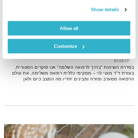
Show details
Allow all
בדרך לרפואה השלמה – שיחות עם ד"ר מוטי לוי
Customize
01:40:39
בסדרת השיחות "בדרך לרפואה השלמה" אנו סוקרים הסטורית,
בעזרת ד"ר מוטי לוי – ממקימי כללית רפואה משלימה, את עולם
הרפואה ממערב ומזרח ומבינים יחדיו מה המצב כיום ולאן
מתקדמת הרפואה ההוליסטית, השלמה, שרואה את הכל קשור
בהכל ומחברת יחדיו את כל הגישות והתפיסות לכדי מכלול אחד
רחב שמחבר גוף, נפש, רוח ונשמה.