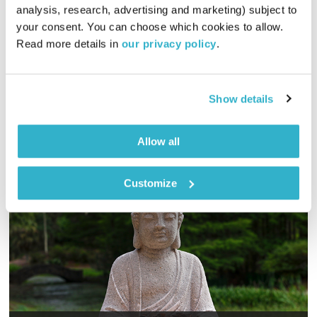
01:56:54
22.05.25
analysis, research, advertising and marketing) subject to 
your consent. You can choose which cookies to allow. 
רובן להב ויוסי בבליקי מציגים: שירים שנזרקו לסלסלה והפכו
Read more details in 
our privacy policy
.
לקלאסיקות וכאלה שעדיין ממתינים בסלסלה
אודיו
Show details
Allow all
Customize