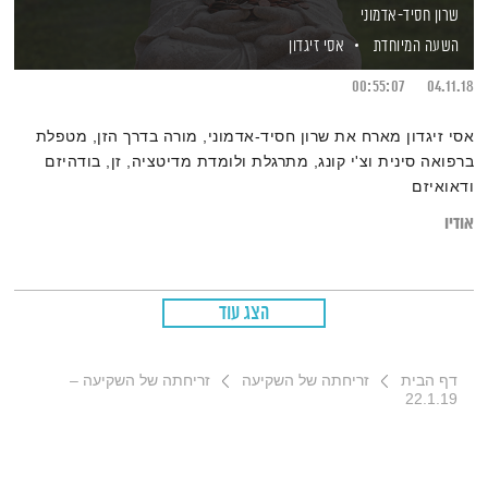
שרון חסיד-אדמוני
השעה המיוחדת
אסי זיגדון
00:55:07
04.11.18
אסי זיגדון מארח את שרון חסיד-אדמוני, מורה בדרך הזן, מטפלת
ברפואה סינית וצ'י קונג, מתרגלת ולומדת מדיטציה, זן, בודהיזם
ודאואיזם
אודיו
הצג עוד
דף הבית
זריחתה של השקיעה
זריחתה של השקיעה –
22.1.19