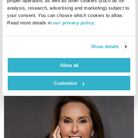
proper operation, as well as other cookies (such as for 
התכנסות
יוסי בבליקי
והרב אסף עזריה
analysis, research, advertising and marketing) subject to 
your consent. You can choose which cookies to allow. 
00:29:52
30.04.21
Read more details in 
our privacy policy
.
איך מייצרים רעב בתרבות של שפע? הרכב הרוק 'מחתרת הקטיפה'
פוגש בספר 'אפיקטטוס המדריך'
Show details
אודיו
Allow all
Customize