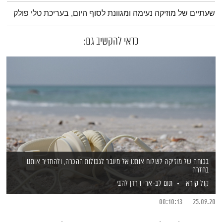
תמצית הפודקאסט
שעתיים של מוזיקה נעימה ומגוונת לסוף היום, בעריכת טלי פולק
כדאי להקשיב גם:
בכוחה של מוזיקה לשלוח אותנו אל מעבר לגבולות ההכרה, ולהחזיר אותנו
בחזרה
קול קורא
תום לב-ארי
וירדן להבי
00:10:13
25.09.20