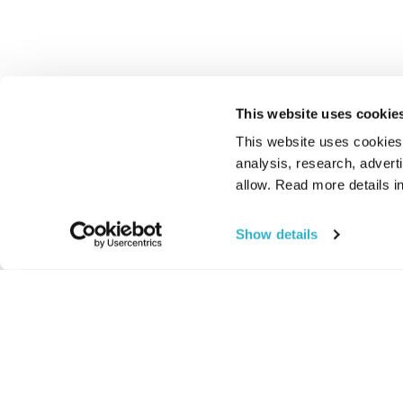
This website uses cookie
This website uses cookies t
analysis, research, advert
allow. Read more details in
Show details