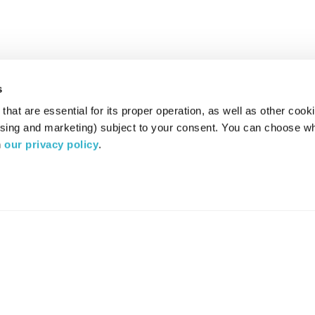
s
hat are essential for its proper operation, as well as other cooki
ising and marketing) subject to your consent. You can choose wh
 
our privacy policy
.
רדיו מהות החיים משדר ב:
ערוץ 87
YES
סלקום
TV
TUNE IN