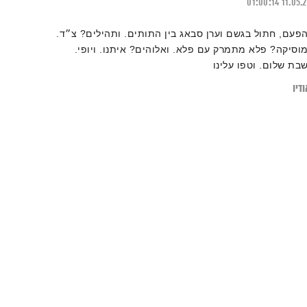
01:00:14
11.05.
הפעם, חתול בגשם וערן סבאג בין התותים. ותהילים? צ״ד.
מוסיקה? פלא מתמרק עם פלא. ואלוהים? איתנו. ויופי.
שבת שלום. וטפו עלינו
דיו