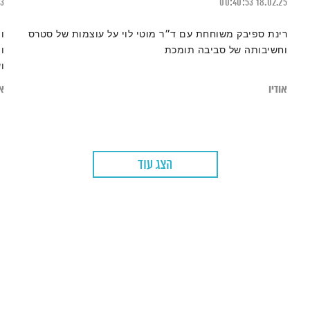
23
00:40:53
18.02.25
רינת ספיבק משוחחת עם ד״ר מוטי לוי על עוצמות של סטרס
ו
וחשיבותה של סביבה תומכת
ו
ו
אודיו
או
הצג עוד