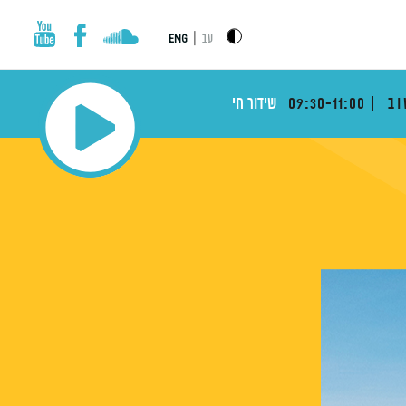
|
עב
ENG
וב
09:30-11:00
שידור חי