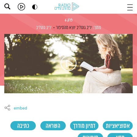
פרק 6
מתוך:
יריב גוטליב יוצא מהסיפור
יריב גוטליב
embed
אסוציאציות
דמיון מודרך
השראה
כתיבה