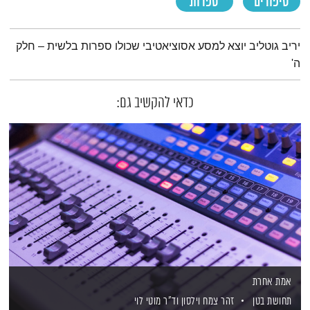
סיפורים
ספרות
תמצית הפודקאסט
יריב גוטליב יוצא למסע אסוציאטיבי שכולו ספרות בלשית – חלק
ה'
כדאי להקשיב גם:
אמת אחרת
תחושת בטן
זהר צמח וילסון
וד"ר מוטי לוי