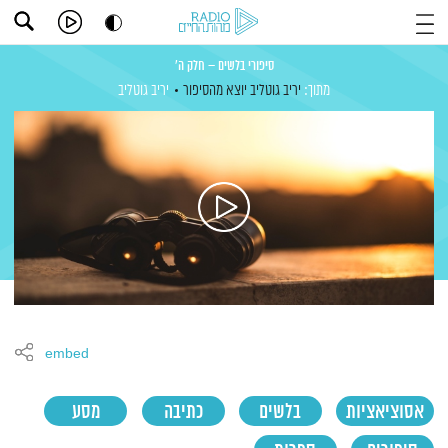
סיפורי בלשים – חלק ה'
מתוך:
יריב גוטליב יוצא מהסיפור
יריב גוטליב
embed
אסוציאציות
בלשים
כתיבה
מסע