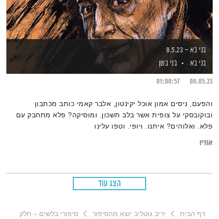
בני בא – 8.5.23
בני בא
בני בשן
01:00:57
08.05.23
והפעם, ניסים אמון אוכל יקינטון, אלבר קאמי כותב מכתבון
ובוקובסקי על צופית אשר בלב תשכון. ומוסיקה? פלא מתחבק עם
פלא. ואלוהים? איתנו. ויופי. וטפו עלינו
אודיו
הצג עוד
דף הבית
יריב גוטליב יוצא מהסיפור
סיפורי בלשים – חלק