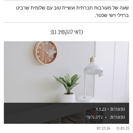
תמצית הפודקאסט
שעה של מעורבות חברתית ועשיית טוב עם שלומית שרביט
ברזילי וישי שכטר.
כדאי להקשיב גם:
התעוררות – 11.5.23
התעוררות
גליה גלעדי
01:27:24
11.05.23