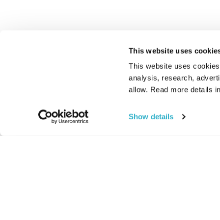
This website uses cookie
This website uses cookies t
analysis, research, advert
allow. Read more details in
Show details