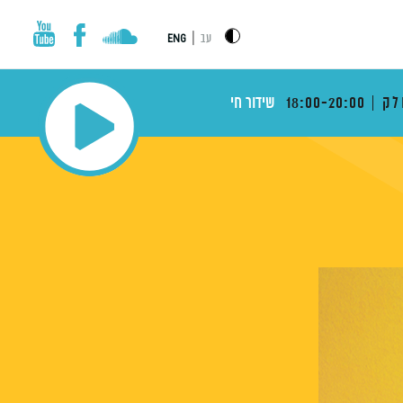
|
עב
ENG
לק
18:00-20:00
שידור חי