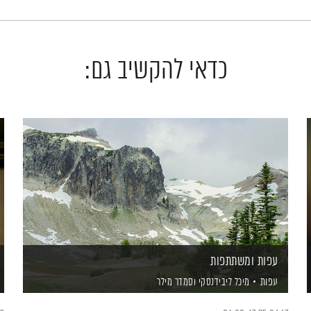
כדאי להקשיב גם:
עפות ומשתתפות
עפות
מיכל ליבידנסקי
וסמדר מילר