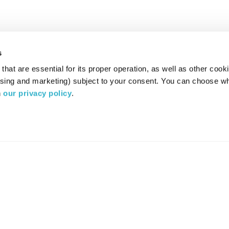
s
hat are essential for its proper operation, as well as other cooki
ising and marketing) subject to your consent. You can choose wh
 
our privacy policy
.
רדיו מהות החיים משדר ב:
ערוץ 87
YES
סלקום
TV
TUNE IN