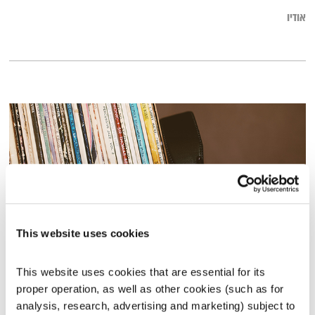
אודיו
This website uses cookies
כל יום מחדש 14.8.23
This website uses cookies that are essential for its 
כל יום מחדש
אמיר פרי
proper operation, as well as other cookies (such as for 
analysis, research, advertising and marketing) subject to 
59:55:00
14.08.23