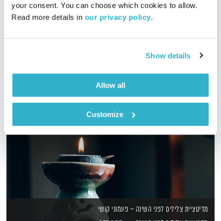
your consent. You can choose which cookies to allow. 
Read more details in 
our privacy policy
.
שעה של מוזיקה מעולה להתעורר איתה, בעריכת ובהגשת אמיר פרי
אודיו
Show details
Allow all
Customize
מדיטציית צלילים לפני השינה – פעמוני קושי