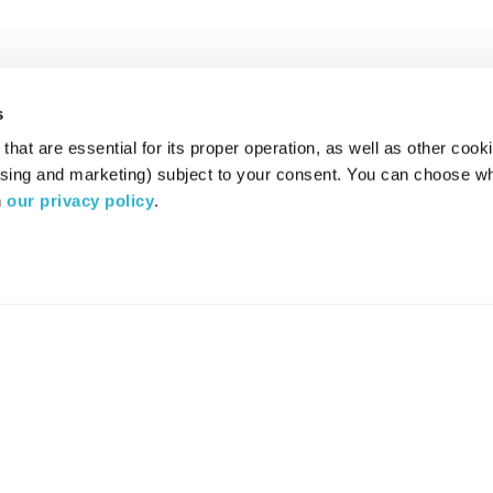
s
hat are essential for its proper operation, as well as other cooki
ising and marketing) subject to your consent. You can choose wh
 
our privacy policy
.
רדיו מהות החיים משדר ב:
ערוץ 87
YES
סלקום
TV
TUNE IN