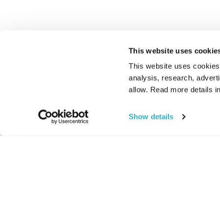
This website uses cookie
This website uses cookies t
analysis, research, advert
allow. Read more details in
Show details