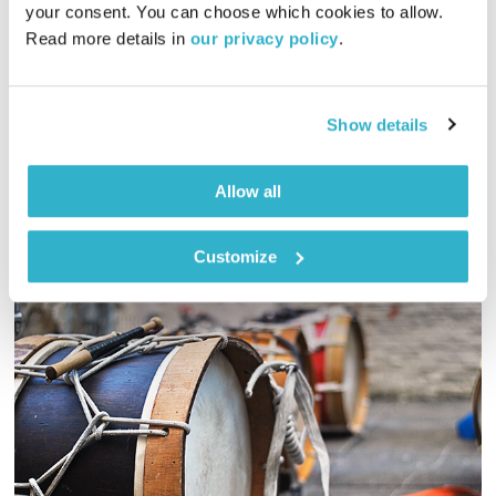
your consent. You can choose which cookies to allow. 
00:56:28
02.05.22
Read more details in 
our privacy policy
.
שעה אינטימית עם שמעון פרנס – מוזיקה, מונולוגים וסיפורים
שיעזרו לכם להוריד הילוך
Show details
אודיו
Allow all
Customize