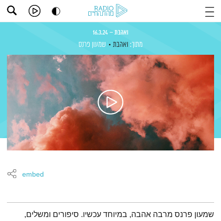
ואהבת – 16.3.24
מתוך:
ואהבת
שמעון פרנס
embed
תמצית הפודקאסט
שמעון פרנס מרבה אהבה, במיוחד עכשיו. סיפורים ומשלים,