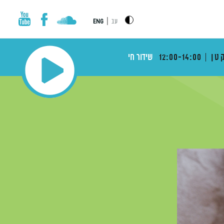
|
עב
ENG
טן
12:00-14:00
שידור חי