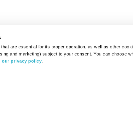
s
hat are essential for its proper operation, as well as other cooki
ising and marketing) subject to your consent. You can choose wh
 
our privacy policy
.
רדיו מהות החיים משדר ב:
ערוץ 87
YES
סלקום
TV
TUNE IN