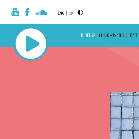
|
עב
ENG
רים
11:00-12:00
שידור חי