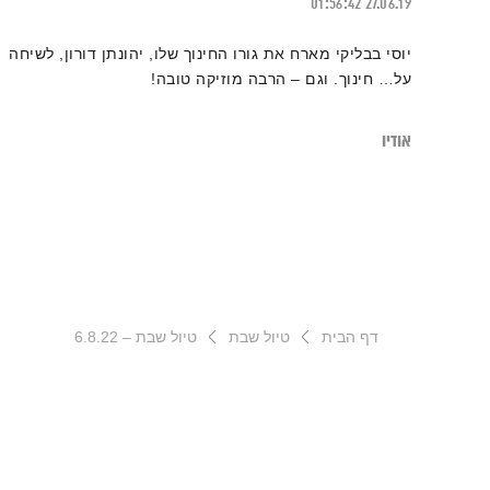
01:56:42
27.06.19
יוסי בבליקי מארח את גורו החינוך שלו, יהונתן דורון, לשיחה
על… חינוך. וגם – הרבה מוזיקה טובה!
אודיו
דף הבית
טיול שבת
טיול שבת – 6.8.22