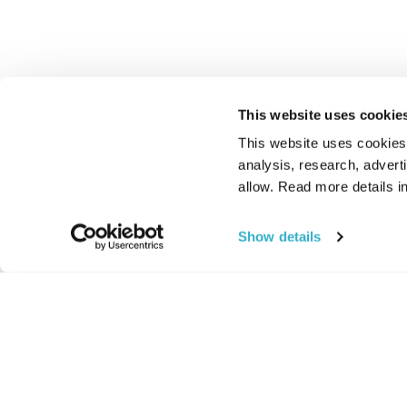
This website uses cookie
This website uses cookies t
analysis, research, advert
allow. Read more details in
Show details