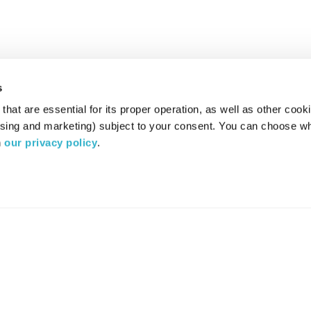
s
hat are essential for its proper operation, as well as other cooki
ising and marketing) subject to your consent. You can choose wh
 
our privacy policy
.
רדיו מהות החיים משדר ב:
ערוץ 87
YES
סלקום
TV
TUNE IN