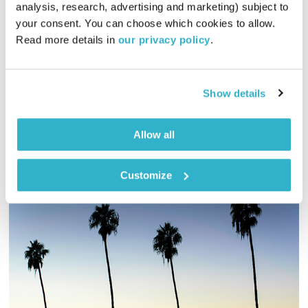
analysis, research, advertising and marketing) subject to 
02:01:24
11.12.22
your consent. You can choose which cookies to allow. 
Read more details in 
our privacy policy
.
מיכל גפן מזמינה אתכם לשעתיים של מוזיקה שמגיעה מכל קצווי
תבל ונכנסת ישר ללב. והפעם – שעתיים של מוזיקה נצחית של
מוזיקאים שכבר לא איתנו
Show details
אודיו
Allow all
Customize