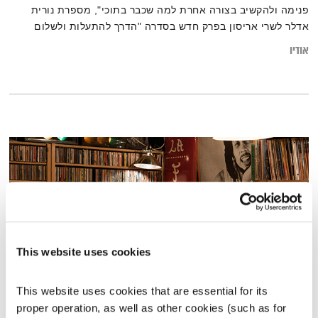
פנימה ולהקשיב בצורה אחרת למה שכבר בתוכי", מספרת נורית
אדלר לשרי אריסון בפרק חדש בסדרה "הדרך להתעלות ולשלום
פנימי" – וחושפת עוד גוון מעולמן המופלא של שיטות הטיפול
אודיו
הרוחניות. מוזמנים להרחיב על ידי קריאת הכתבה:
"יחסינו לאן? הקסם והעלטה שבקשר בין מורה רוחני לתלמידו"
This website uses cookies
This website uses cookies that are essential for its 
המחסן של יוסי בבליקי – 7.4.22
proper operation, as well as other cookies (such as for 