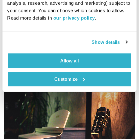
המחסן של יוסי בבליקי
רובן להב
ויוסי בבליקי
analysis, research, advertising and marketing) subject to 
your consent. You can choose which cookies to allow. 
02:00:01
07.04.22
Read more details in 
our privacy policy
.
יוסי בבליקי ורובן להב (בלאק לולו) מאחדים כוחות לשעתיים של
מוזיקה מעולה
Show details
אודיו
Allow all
Customize