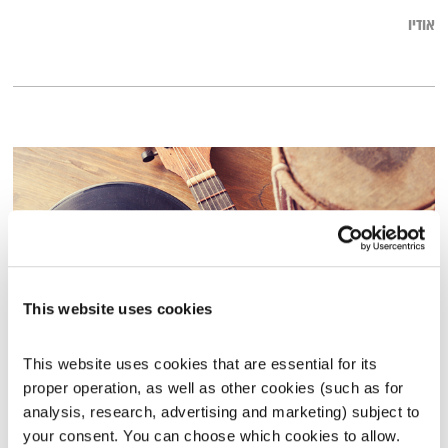
אודיו
This website uses cookies
This website uses cookies that are essential for its 
סימני דרך – 17.11.14
proper operation, as well as other cookies (such as for 
סימני דרך
יאנו שדה
analysis, research, advertising and marketing) subject to 
your consent. You can choose which cookies to allow. 
01:57:00
17.11.14