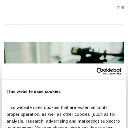
אודיו
This website uses cookies
This website uses cookies that are essential for its 
מסעותיי במרחבי הזמן – 6.12.25
proper operation, as well as other cookies (such as for 
מסעותיי במרחבי הזמן
דדי יצחייק
analysis, research, advertising and marketing) subject to 
00:59:17
06.12.25
your consent. You can choose which cookies to allow. 