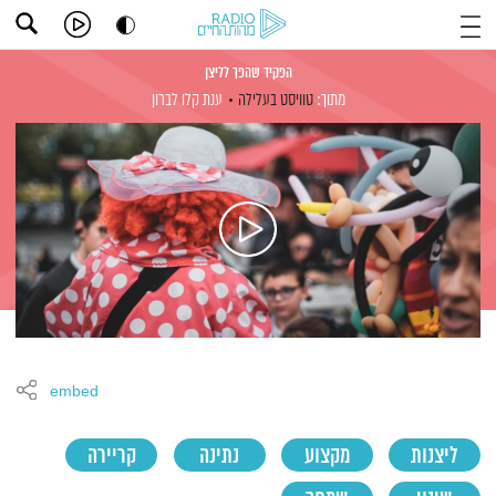
הפקיד שהפך לליצן
מתוך:
טוויסט בעלילה
ענת קלו לברון
embed
ליצנות
מקצוע
נתינה
קריירה