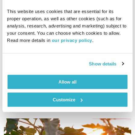
This website uses cookies that are essential for its 
proper operation, as well as other cookies (such as for 
נתנאלה באולפן
analysis, research, advertising and marketing) subject to 
הדיבור של אליוט
אליוט
your consent. You can choose which cookies to allow. 
Read more details in 
our privacy policy
.
01:58:03
06.11.18
נתנאלה האגדית מתארחת בדיבור של אליוט עם אלבום חדש, נועז
Show details
ומפתיע. בשעה הראשונה כמות משוגעת של מוסיקה חדשה (ובעיקר)
מקומית
אודיו
Allow all
Customize