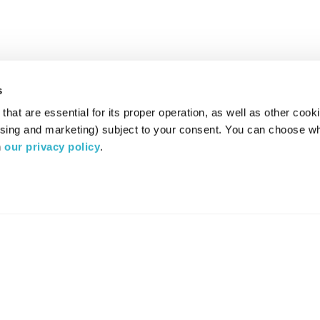
s
hat are essential for its proper operation, as well as other cooki
ising and marketing) subject to your consent. You can choose wh
 
our privacy policy
.
רדיו מהות החיים משדר ב:
ערוץ 87
YES
סלקום
TV
TUNE IN