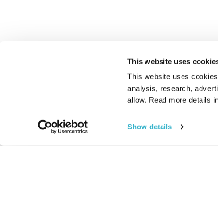
This website uses cookie
This website uses cookies t
analysis, research, advert
allow. Read more details in
Show details