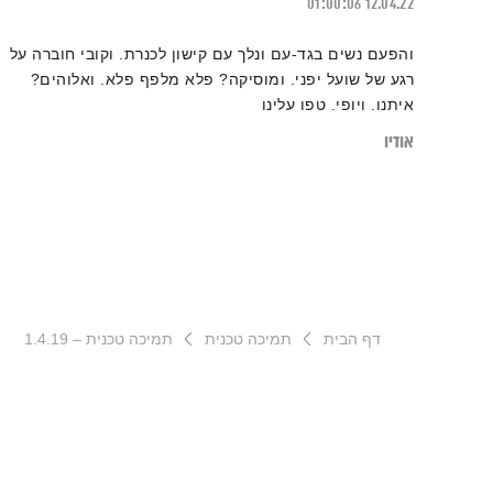
01:00:06
12.04.22
והפעם נשים בגד-עם ונלך עם קישון לכנרת. וקובי חוברה על
רגע של שועל יפני. ומוסיקה? פלא מלפף פלא. ואלוהים?
איתנו. ויופי. טפו עלינו
אודיו
דף הבית
תמיכה טכנית
תמיכה טכנית – 1.4.19