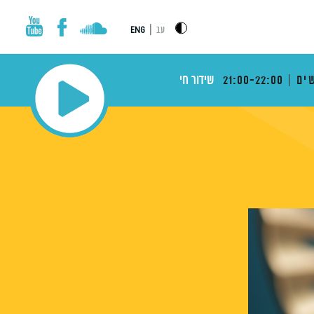
|
עב
ENG
ים
21:00-22:00
שידור חי