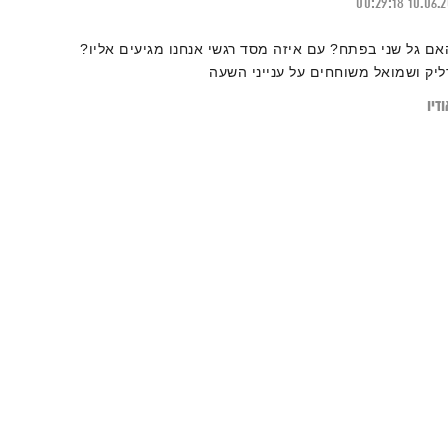
00:29:18
10.06.
אם גל שני בפתח? עם איזה מסד רגשי אנחנו מגיעים אליו?
ליק ושמואל משוחחים על ענייני השעה
דיו