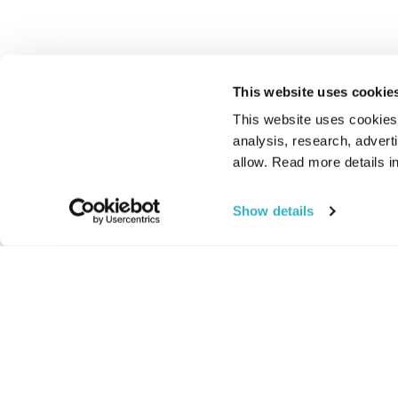
This website uses cookie
This website uses cookies t
analysis, research, advert
allow. Read more details in
Show details