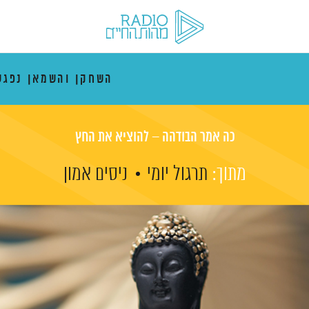
השחקן והשמאן נפגש
כה אמר הבודהה – להוציא את החץ
מתוך:
תרגול יומי
ניסים אמון