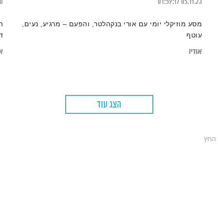
20
01:59:17
05.11.23
מסע מוזיקלי יומי עם אורי בנקהלטר, והפעם – מרגיע, נעים,
ה
עוטף
ד
אודיו
או
הצג עוד
 החץ