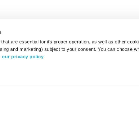
s
hat are essential for its proper operation, as well as other cooki
ising and marketing) subject to your consent. You can choose wh
 
our privacy policy
.
רדיו מהות החיים משדר ב:
ערוץ 87
YES
סלקום
TV
TUNE IN